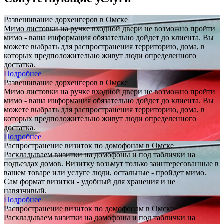
Развешивание дорхенгеров в Омске
Мимо листовки на ручке входной двери не возможно пройти
мимо - ваша информация обязательно дойдет до клиента. Вы
можете выбрать для распространения территорию, дома, в
которых предположительно живут люди определенного
достатка.
Подробнее
Развешивание дорхенгеров в Омске
Мимо листовки на ручке входной двери не возможно пройти
мимо - ваша информация обязательно дойдет до клиента. Вы
можете выбрать для распространения территорию, дома, в
которых предположительно живут люди определенного
достатка.
Подробнее
Распространение визиток по домофонам в Омске
Раскладываем визитки на домофоны и под таблички на
подъездах домов. Визитку возьмут только заинтересованные в
вашем товаре или услуге люди, остальные - пройдет мимо.
Сам формат визитки - удобный для хранения и не
навязчивый.
Подробнее
Распространение визиток по домофонам в Омске
Раскладываем визитки на домофоны и под таблички на