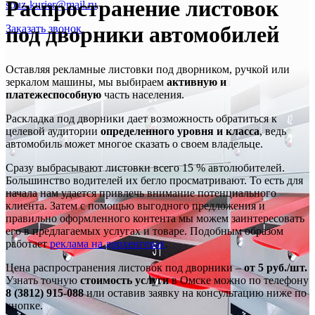
Распространение листовок
souz-kurier@mail.ru
под дворники автомобилей
Заказать звонок
Оставляя рекламные листовки под дворником, ручкой или
зеркалом машины, мы выбираем
активную и
платежеспособную
часть населения.
Раскладка под дворники дает возможность обратиться к
целевой аудитории
определенного уровня и класса
, ведь
автомобиль может многое сказать о своем владельце.
Сразу выбрасывают листовки всего 15 % автолюбителей.
Большинство водителей их бегло просматривают. То есть для
начала нам удается привлечь внимание потенциального
клиента. Затем с помощью выгодного предложения и
правильно оформленного контента мы можем заинтересовать
его в предлагаемых услугах и товаре. Подобным образом
работает
реклама на дорхенгерах
.
Цена распространения листовок под дворники –
от 5 руб./шт.
Узнать точную
стоимость услуги
в Омске можно по телефону
8 (3812) 915-088
или оставив заявку на консультацию ниже по
кнопке.