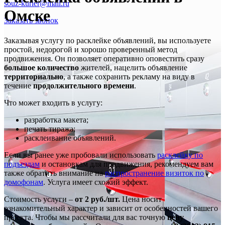
souz-kurier@mail.ru
Омске
Заказать звонок
Заказывая услугу по расклейке объявлений, вы используете
простой, недорогой и хорошо проверенный метод
продвижения. Он позволяет оперативно оповестить сразу
большое количество
жителей, нацелить объявление
территориально
, а также сохранить рекламу на виду в
течение
продолжительного времени
.
Что может входить в услугу:
разработка макета;
печать тиража;
расклеивание объявлений.
Если вы ранее уже пробовали использовать
расклейку по
подъездам
и остановкам для продвижения, рекомендуем вам
также обратить внимание на
распространение визиток по
домофонам
. Услуга имеет схожий эффект.
Стоимость услуги –
от 2 руб./шт.
Цена носит
ознакомительный характер и зависит от особенностей вашего
проекта. Чтобы мы рассчитали для вас точную
цену